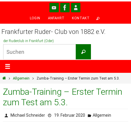
Zum
Inhalt
LOGIN
ANFAHRT
KONTAKT
springen
Frankfurter Ruder- Club von 1882 e.V.
der Ruderclub in Frankfurt (Oder)
Suchen
Suchen
nach:
Start
Allgemein
Zumba-Training – Erster Termin zum Test am 5.3.
Zumba-Training – Erster Termin
zum Test am 5.3.
Michael Schneider
19. Februar 2020
Allgemein