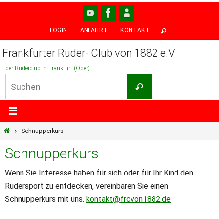
Zum
Inhalt
LOGIN
ANFAHRT
KONTAKT
springen
Frankfurter Ruder- Club von 1882 e.V.
der Ruderclub in Frankfurt (Oder)
Suchen
Suchen
nach:
Start
Schnupperkurs
Schnupperkurs
Wenn Sie Interesse haben für sich oder für Ihr Kind den
Rudersport zu entdecken, vereinbaren Sie einen
Schnupperkurs mit uns.
kontakt@frcvon1882.de