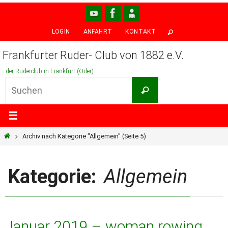
Zum
Inhalt
LOGIN
ANFAHRT
KONTAKT
springen
Frankfurter Ruder- Club von 1882 e.V.
der Ruderclub in Frankfurt (Oder)
Suchen
Suchen
nach:
Start
Archiv nach Kategorie "Allgemein"
(Seite 5)
Kategorie:
Allgemein
Januar 2019 – woman rowing