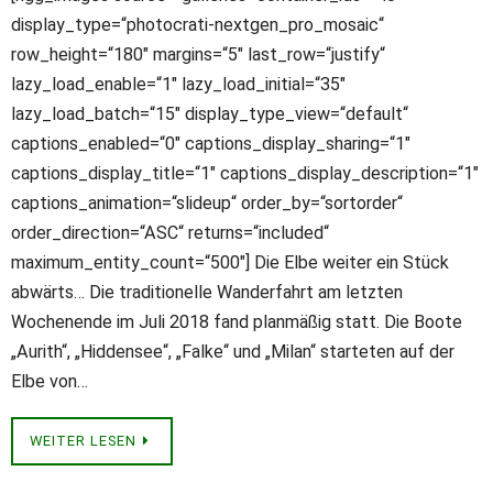
display_type=“photocrati-nextgen_pro_mosaic“
row_height=“180″ margins=“5″ last_row=“justify“
lazy_load_enable=“1″ lazy_load_initial=“35″
lazy_load_batch=“15″ display_type_view=“default“
captions_enabled=“0″ captions_display_sharing=“1″
captions_display_title=“1″ captions_display_description=“1″
captions_animation=“slideup“ order_by=“sortorder“
order_direction=“ASC“ returns=“included“
maximum_entity_count=“500″] Die Elbe weiter ein Stück
abwärts… Die traditionelle Wanderfahrt am letzten
Wochenende im Juli 2018 fand planmäßig statt. Die Boote
„Aurith“, „Hiddensee“, „Falke“ und „Milan“ starteten auf der
Elbe von…
WEITER LESEN