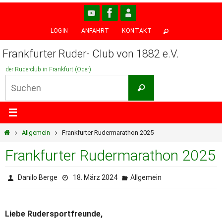
Zum
Inhalt
LOGIN
ANFAHRT
KONTAKT
springen
Frankfurter Ruder- Club von 1882 e.V.
der Ruderclub in Frankfurt (Oder)
Suchen
Suchen
nach:
Start
Allgemein
Frankfurter Rudermarathon 2025
Frankfurter Rudermarathon 2025
Danilo Berge
18. März 2024
Allgemein
Liebe Rudersportfreunde,