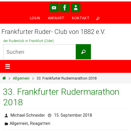
Zum
Inhalt
LOGIN
ANFAHRT
KONTAKT
springen
Frankfurter Ruder- Club von 1882 e.V.
der Ruderclub in Frankfurt (Oder)
Suchen
Suchen
nach:
Start
Allgemein
33. Frankfurter Rudermarathon 2018
33. Frankfurter Rudermarathon
2018
Michael Schneider
15. September 2018
,
Allgemein
Reagatten