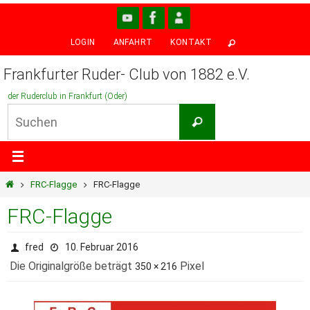
Zum
Inhalt
LOGIN
ANFAHRT
KONTAKT
springen
Frankfurter Ruder- Club von 1882 e.V.
der Ruderclub in Frankfurt (Oder)
Suchen
Suchen
nach:
Start
FRC-Flagge
FRC-Flagge
FRC-Flagge
fred
10. Februar 2016
Die Originalgröße beträgt
Pixel
350 × 216