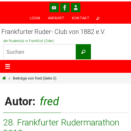
Zum
Inhalt
LOGIN
ANFAHRT
KONTAKT
springen
Frankfurter Ruder- Club von 1882 e.V.
der Ruderclub in Frankfurt (Oder)
Suchen
Suchen
nach:
Start
Beiträge von fred
(Seite 3)
Autor:
fred
28. Frankfurter Rudermarathon